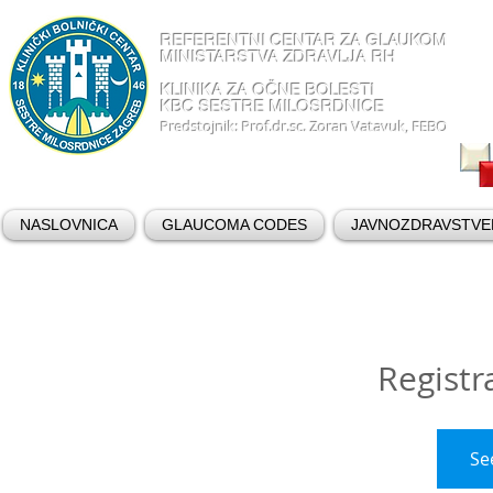
REFERENTNI CENTAR ZA GLAUKOM
MINISTARSTVA ZDRAVLJA RH
KLINIKA ZA OČNE BOLESTI
KBC SESTRE MILOSRDNICE
Predstojnik: Prof.dr.sc. Zoran Vatavuk, FEBO
NASLOVNICA
GLAUCOMA CODES
JAVNOZDRAVSTVE
Registr
Se