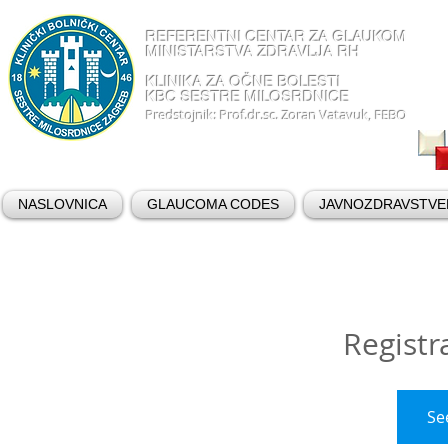
REFERENTNI CENTAR ZA GLAUKOM
MINISTARSTVA ZDRAVLJA RH
KLINIKA ZA OČNE BOLESTI
KBC SESTRE MILOSRDNICE
Predstojnik: Prof.dr.sc. Zoran Vatavuk, FEBO
NASLOVNICA
GLAUCOMA CODES
JAVNOZDRAVSTVE
Registr
Se